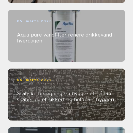
05. marts 2026
Aqua-pure vandfilter renere drikkevand i
hverdagen
05. marts 2026
Statiske beregninger i byggeriet: sådan
skaber du et sikkert og holdbart byggeri