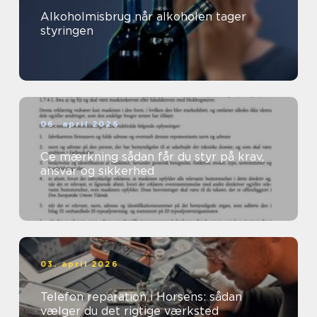
Alkoholmisbrug når alkoholen tager
styringen
06. april 2026
Ce mærkning sådan får du styr på krav,
ansvar og sikkerhed
03. april 2026
Telefon reparation i Horsens: sådan
vælger du det rigtige værksted