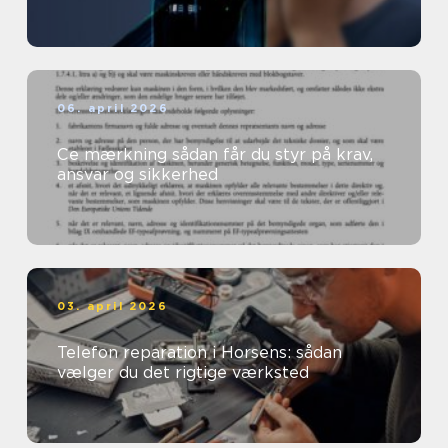
06. april 2026
Ce mærkning sådan får du styr på krav,
ansvar og sikkerhed
03. april 2026
Telefon reparation i Horsens: sådan
vælger du det rigtige værksted