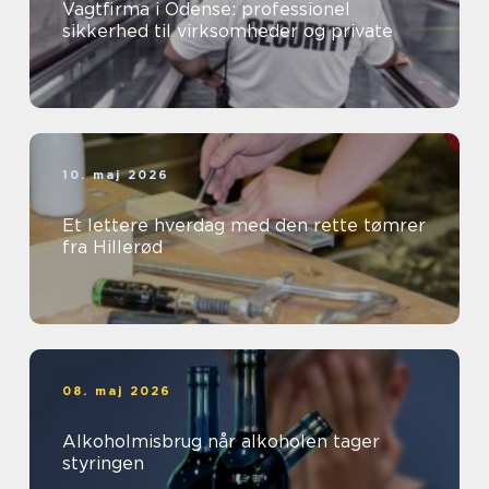
Vagtfirma i Odense: professionel
sikkerhed til virksomheder og private
10. maj 2026
Et lettere hverdag med den rette tømrer
fra Hillerød
08. maj 2026
Alkoholmisbrug når alkoholen tager
styringen