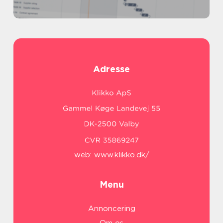
Adresse
web:
www.klikko.dk/
Menu
Annoncering