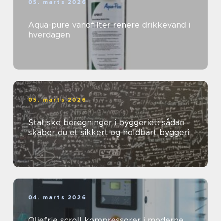
05. marts 2026
Aqua-pure vandfilter renere drikkevand i
hverdagen
05. marts 2026
Statiske beregninger i byggeriet: sådan
skaber du et sikkert og holdbart byggeri
04. marts 2026
Oliefrie scroll kompressorer i moderne