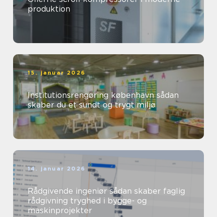
produktion
15. januar 2026
Institutionsrengøring københavn sådan
skaber du et sundt og trygt miljø
14. januar 2026
Rådgivende ingeniør sådan skaber faglig
rådgivning tryghed i bygge- og
maskinprojekter