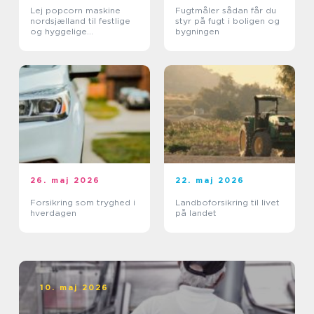
Lej popcorn maskine
Fugtmåler sådan får du
nordsjælland til festlige
styr på fugt i boligen og
og hyggelige
bygningen
arrangementer
26. maj 2026
22. maj 2026
Forsikring som tryghed i
Landboforsikring til livet
hverdagen
på landet
10. maj 2026