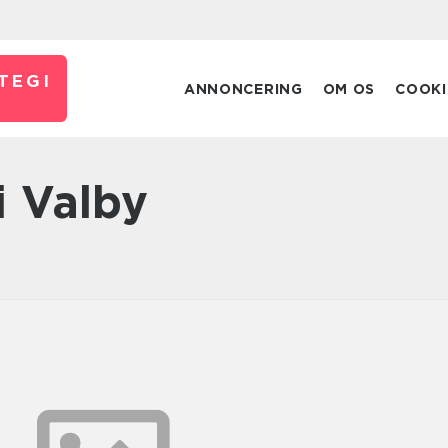
TEGI
ANNONCERING
OM OS
COOKI
i Valby