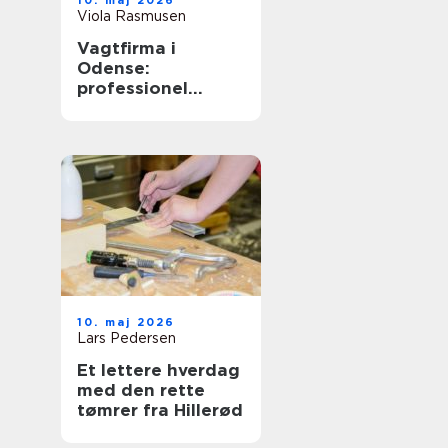
10. maj 2026
Viola Rasmusen
Vagtfirma i
Odense:
professionel
sikkerhed til
virksomheder og
private
10. maj 2026
Lars Pedersen
Et lettere hverdag
med den rette
tømrer fra Hillerød