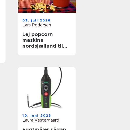
03. juli 2026
Lars Pedersen
Lej popcorn
maskine
nordsjælland til
festlige og
hyggelige
arrangementer
10. juni 2026
Laura Vestergaard
Fugtmåler sådan