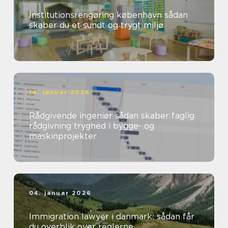
Institutionsrengøring københavn sådan
skaber du et sundt og trygt miljø
14. januar 2026
Rådgivende ingeniør sådan skaber faglig
rådgivning tryghed i bygge- og
maskinprojekter
04. januar 2026
Immigration lawyer i danmark: sådan får
du overblik over reglerne