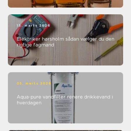
15. marts 2026
Elektriker hørsholm sådan vælger du den
rigtige fagmand
05. marts 2026
Aqua-pure vandfilter renere drikkevand i
hverdagen