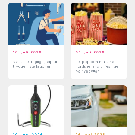
10. juli 2026
03. juli 2026
Vvs tune: faglig hjælp til
Lej popcorn maskine
trygge installationer
nordsjælland til festlige
og hyggelige
arrangementer
10. juni 2026
26. maj 2026