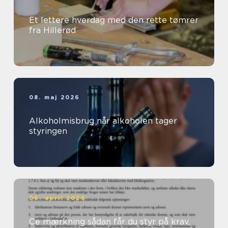
Et lettere hverdag med den rette tømrer
fra Hillerød
08. maj 2026
Alkoholmisbrug når alkoholen tager
styringen
06. april 2026
Ce mærkning sådan får du styr på krav,