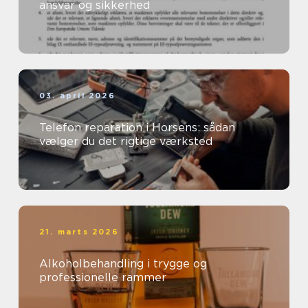
ansvar og sikkerhed
03. april 2026
Telefon reparation i Horsens: sådan
vælger du det rigtige værksted
21. marts 2026
Alkoholbehandling i trygge og
professionelle rammer