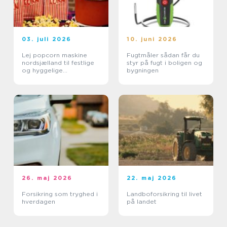
03. juli 2026
10. juni 2026
Lej popcorn maskine
Fugtmåler sådan får du
nordsjælland til festlige
styr på fugt i boligen og
og hyggelige
bygningen
arrangementer
26. maj 2026
22. maj 2026
Forsikring som tryghed i
Landboforsikring til livet
hverdagen
på landet