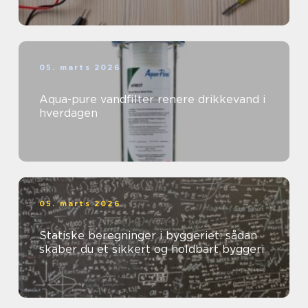
05. marts 2026
Aqua-pure vandfilter renere drikkevand i
hverdagen
05. marts 2026
Statiske beregninger i byggeriet: sådan
skaber du et sikkert og holdbart byggeri