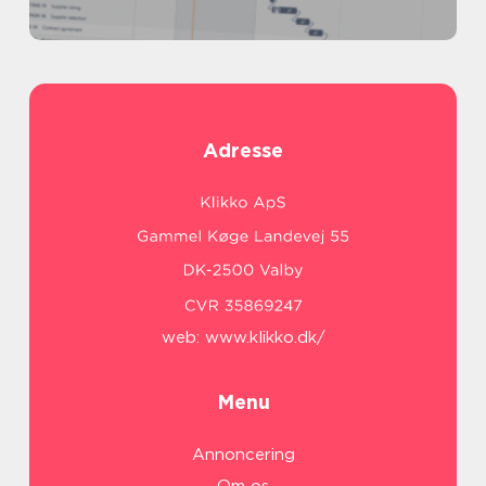
Adresse
web:
www.klikko.dk/
Menu
Annoncering