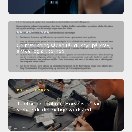
06. april 2026
Ce mærkning sådan får du styr på krav,
ansvar og sikkerhed
03. april 2026
Telefon reparation i Horsens: sådan
vælger du det rigtige værksted