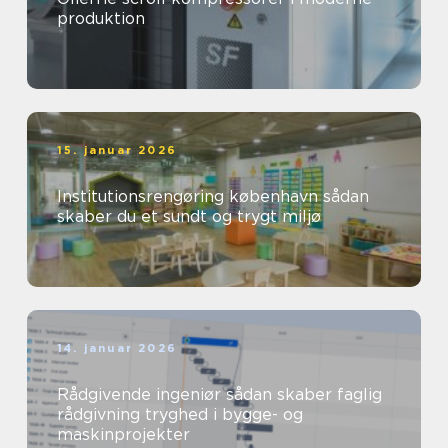
produktion
15. januar 2026
Institutionsrengøring københavn sådan
skaber du et sundt og trygt miljø
14. januar 2026
Rådgivende ingeniør sådan skaber faglig
rådgivning tryghed i bygge- og
maskinprojekter