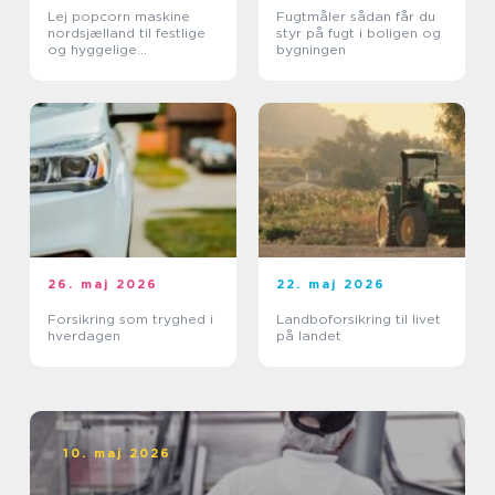
Lej popcorn maskine
Fugtmåler sådan får du
nordsjælland til festlige
styr på fugt i boligen og
og hyggelige
bygningen
arrangementer
26. maj 2026
22. maj 2026
Forsikring som tryghed i
Landboforsikring til livet
hverdagen
på landet
10. maj 2026