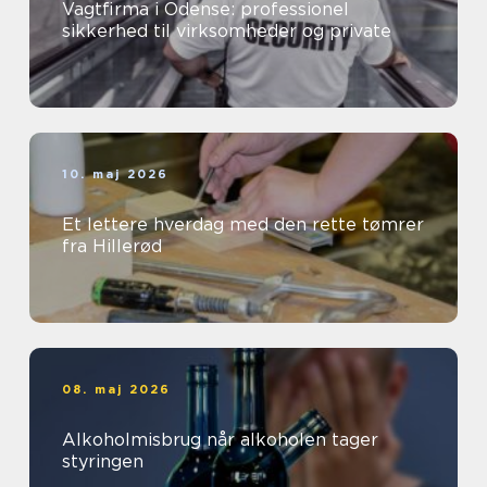
Vagtfirma i Odense: professionel
sikkerhed til virksomheder og private
10. maj 2026
Et lettere hverdag med den rette tømrer
fra Hillerød
08. maj 2026
Alkoholmisbrug når alkoholen tager
styringen