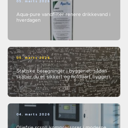
05. marts 2026
Aqua-pure vandfilter renere drikkevand i
hverdagen
05. marts 2026
Statiske beregninger i byggeriet: sådan
skaber du et sikkert og holdbart byggeri
04. marts 2026
Oliefrie scroll kompressorer i moderne