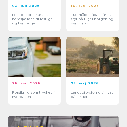
03. juli 2026
10. juni 2026
Lej popcorn maskine
Fugtmåler sådan får du
nordsjælland til festlige
styr på fugt i boligen og
og hyggelige
bygningen
arrangementer
26. maj 2026
22. maj 2026
Forsikring som tryghed i
Landboforsikring til livet
hverdagen
på landet
10. maj 2026