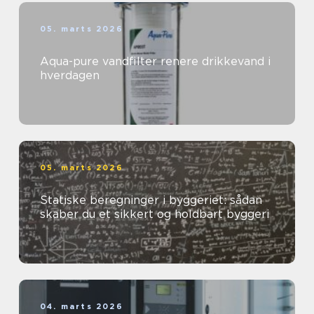
05. marts 2026
Aqua-pure vandfilter renere drikkevand i
hverdagen
05. marts 2026
Statiske beregninger i byggeriet: sådan
skaber du et sikkert og holdbart byggeri
04. marts 2026