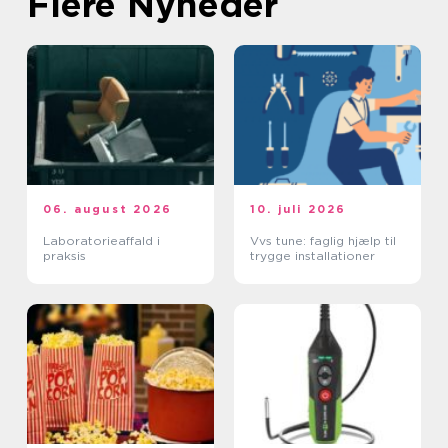
Flere Nyheder
06. august 2026
10. juli 2026
Laboratorieaffald i
Vvs tune: faglig hjælp til
praksis
trygge installationer