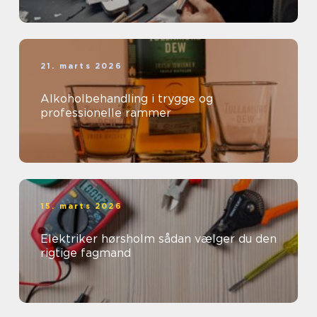
21. marts 2026
Alkoholbehandling i trygge og
professionelle rammer
15. marts 2026
Elektriker hørsholm sådan vælger du den
rigtige fagmand