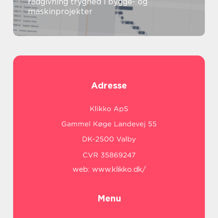
rådgivning tryghed i bygge- og
maskinprojekter
Adresse
web:
www.klikko.dk/
Menu