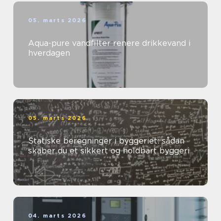
05. marts 2026
Aqua-pure vandfilter renere drikkevand i
hverdagen
05. marts 2026
Statiske beregninger i byggeriet: sådan
skaber du et sikkert og holdbart byggeri
04. marts 2026