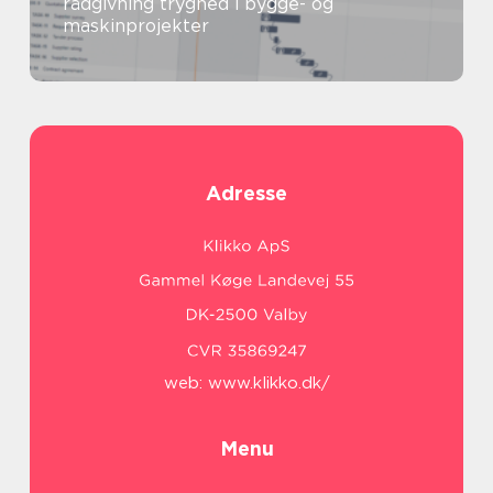
rådgivning tryghed i bygge- og
maskinprojekter
Adresse
web:
www.klikko.dk/
Menu