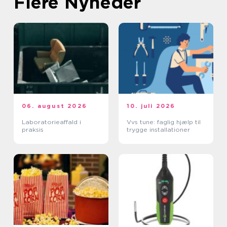
Flere Nyheder
06. august 2026
10. juli 2026
Laboratorieaffald i
Vvs tune: faglig hjælp til
praksis
trygge installationer