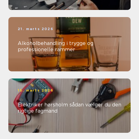
21. marts 2026
Alkoholbehandling i trygge og
professionelle rammer
15. marts 2026
Elektriker hørsholm sådan vælger du den
rigtige fagmand