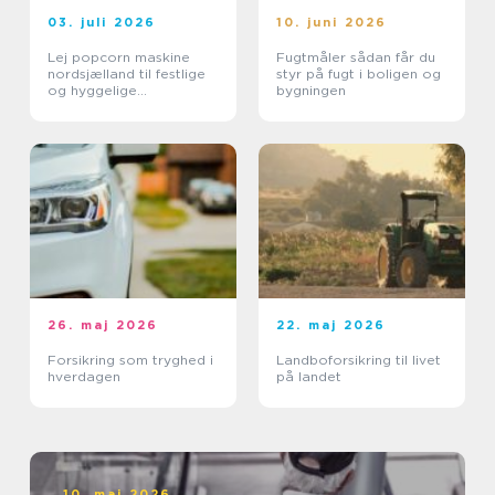
03. juli 2026
10. juni 2026
Lej popcorn maskine
Fugtmåler sådan får du
nordsjælland til festlige
styr på fugt i boligen og
og hyggelige
bygningen
arrangementer
26. maj 2026
22. maj 2026
Forsikring som tryghed i
Landboforsikring til livet
hverdagen
på landet
10. maj 2026