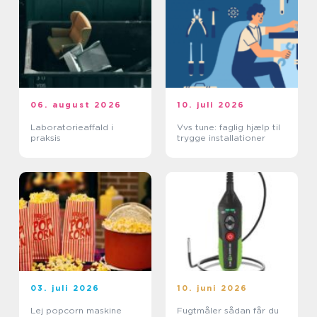
06. august 2026
10. juli 2026
Laboratorieaffald i
Vvs tune: faglig hjælp til
praksis
trygge installationer
03. juli 2026
10. juni 2026
Lej popcorn maskine
Fugtmåler sådan får du