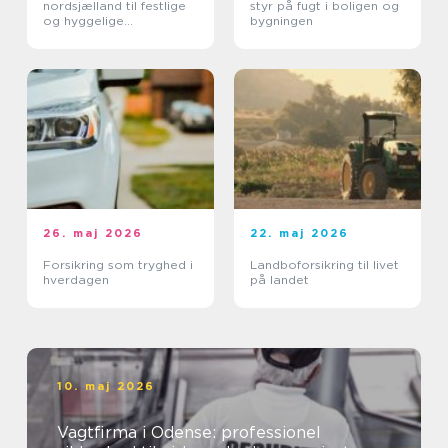
nordsjælland til festlige
styr på fugt i boligen og
og hyggelige
bygningen
arrangementer
26. maj 2026
22. maj 2026
Forsikring som tryghed i
Landboforsikring til livet
hverdagen
på landet
10. maj 2026
Vagtfirma i Odense: professionel