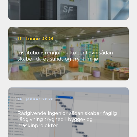
15. januar 2026
Institutionsrengøring københavn sådan
skaber du et sundt og trygt miljø
14. januar 2026
Rådgivende ingeniør sådan skaber faglig
rådgivning tryghed i bygge- og
maskinprojekter