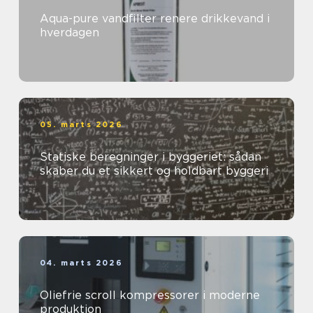
Aqua-pure vandfilter renere drikkevand i
hverdagen
05. marts 2026
Statiske beregninger i byggeriet: sådan
skaber du et sikkert og holdbart byggeri
04. marts 2026
Oliefrie scroll kompressorer i moderne
produktion