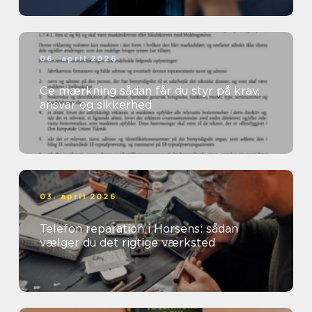
06. april 2026
Ce mærkning sådan får du styr på krav,
ansvar og sikkerhed
03. april 2026
Telefon reparation i Horsens: sådan
vælger du det rigtige værksted