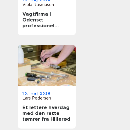
10. maj 2026
Viola Rasmusen
Vagtfirma i
Odense:
professionel
sikkerhed til
virksomheder og
private
10. maj 2026
Lars Pedersen
Et lettere hverdag
med den rette
tømrer fra Hillerød