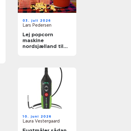
03. juli 2026
Lars Pedersen
Lej popcorn
maskine
nordsjælland til
festlige og
hyggelige
arrangementer
10. juni 2026
Laura Vestergaard
Fugtmåler sådan