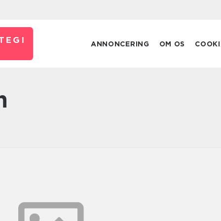
TEGI
ANNONCERING
OM OS
COOKI
n