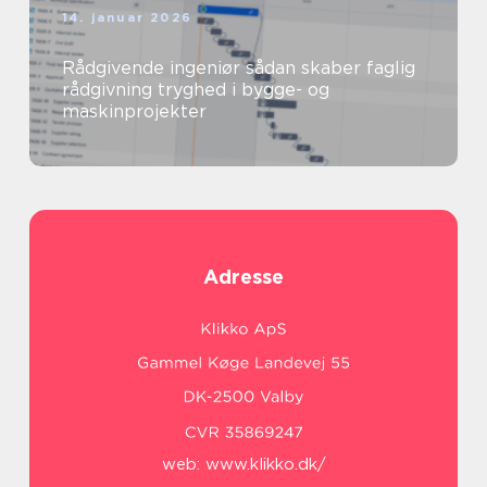
14. januar 2026
Rådgivende ingeniør sådan skaber faglig
rådgivning tryghed i bygge- og
maskinprojekter
Adresse
web:
www.klikko.dk/