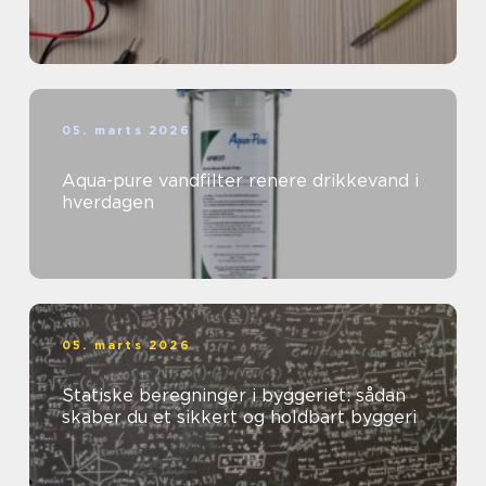
05. marts 2026
Aqua-pure vandfilter renere drikkevand i
hverdagen
05. marts 2026
Statiske beregninger i byggeriet: sådan
skaber du et sikkert og holdbart byggeri