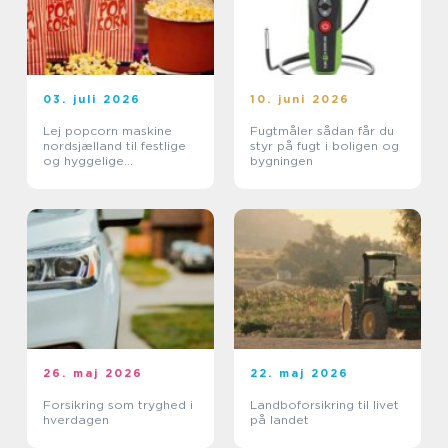
03. juli 2026
10. juni 2026
Lej popcorn maskine
Fugtmåler sådan får du
nordsjælland til festlige
styr på fugt i boligen og
og hyggelige
bygningen
arrangementer
26. maj 2026
22. maj 2026
Forsikring som tryghed i
Landboforsikring til livet
hverdagen
på landet