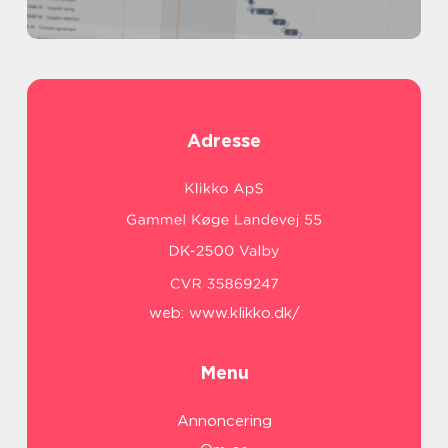
Adresse
web:
www.klikko.dk/
Menu
Annoncering