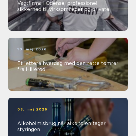
Vagtfirma i Odense: professionel
sikkerhed til virksomheder og private
10. maj 2026
Et lettere hverdag med den rette tømrer
fra Hillerød
08. maj 2026
Alkoholmisbrug når alkoholen tager
styringen