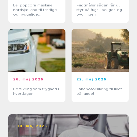
Lej popcorn maskine
Fugtmåler sådan får du
nordsjælland til festlige
styr på fugt i boligen og
og hyggelige
bygningen
arrangementer
26. maj 2026
22. maj 2026
Forsikring som tryghed i
Landboforsikring til livet
hverdagen
på landet
10. maj 2026