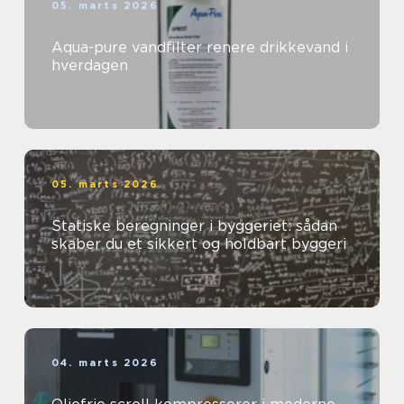
05. marts 2026
Aqua-pure vandfilter renere drikkevand i
hverdagen
05. marts 2026
Statiske beregninger i byggeriet: sådan
skaber du et sikkert og holdbart byggeri
04. marts 2026