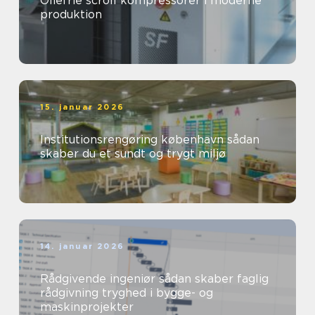
Oliefrie scroll kompressorer i moderne
produktion
15. januar 2026
Institutionsrengøring københavn sådan
skaber du et sundt og trygt miljø
14. januar 2026
Rådgivende ingeniør sådan skaber faglig
rådgivning tryghed i bygge- og
maskinprojekter