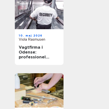
10. maj 2026
Viola Rasmusen
Vagtfirma i
Odense:
professionel
sikkerhed til
virksomheder og
private