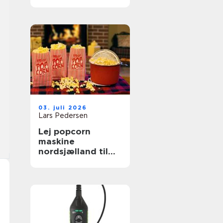
03. juli 2026
Lars Pedersen
Lej popcorn
maskine
nordsjælland til
festlige og
hyggelige
arrangementer