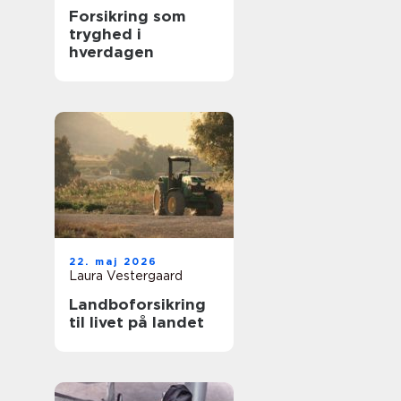
Forsikring som
tryghed i
hverdagen
22. maj 2026
Laura Vestergaard
Landboforsikring
til livet på landet