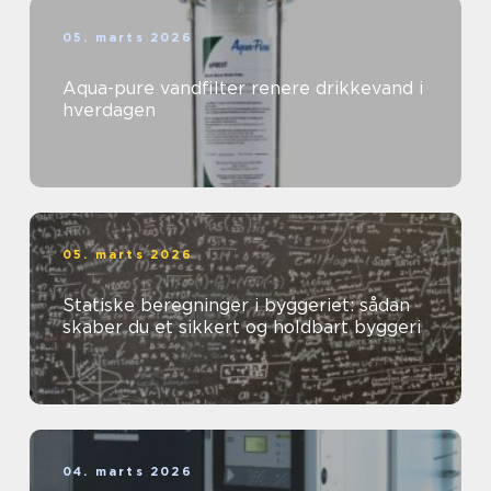
05. marts 2026
Aqua-pure vandfilter renere drikkevand i
hverdagen
05. marts 2026
Statiske beregninger i byggeriet: sådan
skaber du et sikkert og holdbart byggeri
04. marts 2026