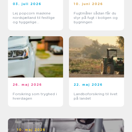
03. juli 2026
10. juni 2026
Lej popcorn maskine
Fugtmåler sådan får du
nordsjælland til festlige
styr på fugt i boligen og
og hyggelige
bygningen
arrangementer
26. maj 2026
22. maj 2026
Forsikring som tryghed i
Landboforsikring til livet
hverdagen
på landet
10. maj 2026