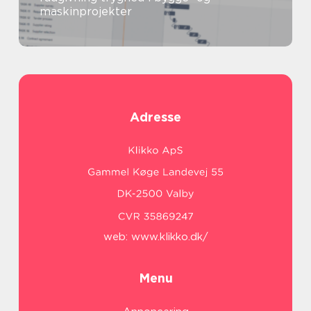
maskinprojekter
Adresse
web:
www.klikko.dk/
Menu