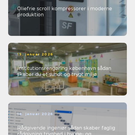
Oliefrie scroll kompressorer i moderne
produktion
15. januar 2026
Institutionsrengøring københavn sådan
skaber du et sundt og trygt miljø
14. januar 2026
Rådgivende ingeniør sådan skaber faglig
rådgivning tryghed i bygge- og