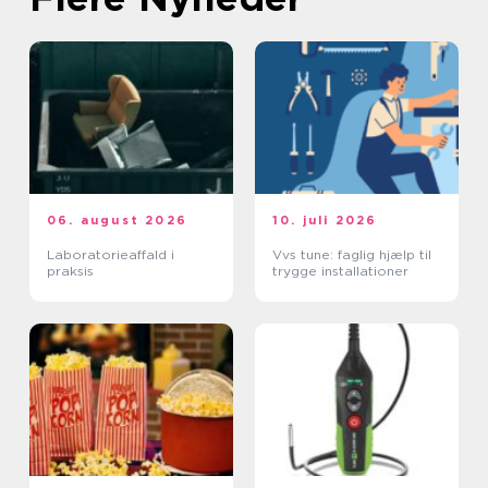
06. august 2026
10. juli 2026
Laboratorieaffald i
Vvs tune: faglig hjælp til
praksis
trygge installationer